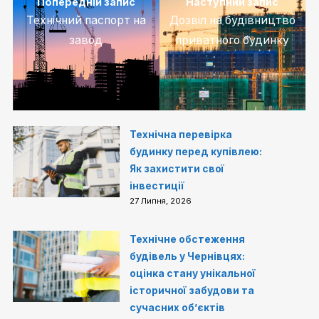
Попередній запис
Наступний запис
Технічний паспорт на
Дозвіл на будівництво
завод
приватного будинку
Технічна перевірка
будинку перед купівлею:
Як захистити свої
інвестиції
27 Липня, 2026
Технічне обстеження
будівель у Чернівцях:
оцінка стану унікальної
історичної забудови та
сучасних об’єктів