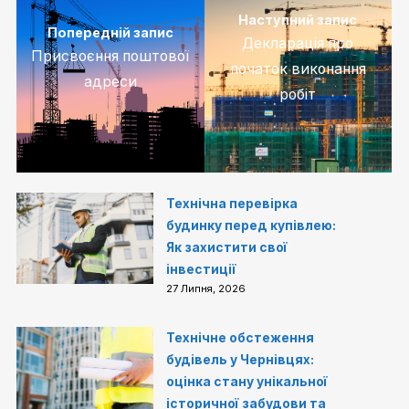
Наступний запис
Попередній запис
Декларація про
Присвоєння поштової
початок виконання
адреси
робіт
Технічна перевірка
будинку перед купівлею:
Як захистити свої
інвестиції
27 Липня, 2026
Технічне обстеження
будівель у Чернівцях:
оцінка стану унікальної
історичної забудови та