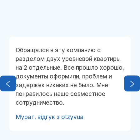
ащался в эту компанию с
Дякуємо
делом двух уровневой квартиры
директо
2 отдельные. Все прошло хорошо,
що макс
ументы оформили, проблем и
нам офо
ержек никаких не было. Мне
дачу. Б
равилось наше совместное
всім св
рудничество.
коопера
ат,
відгук з otzyvua
Олексій 