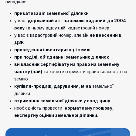
випадках:
приватизація земельної ділянки
у вас
державний акт на землю виданий до 2004
року
і в ньому відсутній кадастровий номер
у вас є кадастровий номер, але він
не внесений в
ДЗК
проведення інвентаризації землі
при поділі, об’єднанні земельних ділянок
ви власник сертифікату на право на земельну
частку (пай)
та хочете отримати право власності на
землю
купівля-продаж, дарування, міна
земельної
ділянки
отримання земельної ділянки у спадщину
необхідність провести
нормативну грошову,
експертну оцінки земельної ділянки
.