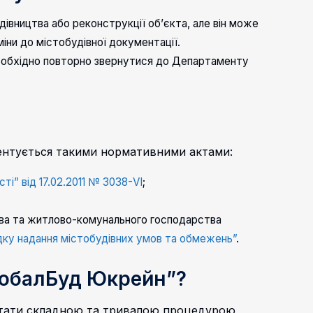
івництва або реконструкції об’єкта, але він може
міни до містобудівної документації.
необхідно повторно звернутися до Департаменту
ентується такими нормативними актами:
ті” від 17.02.2011 № 3038-VI
;
цтва та житлово-комунального господарства
ку надання містобудівних умов та обмежень”
.
лобалБуд Юкрейн”?
стати складною та тривалою процедурою,