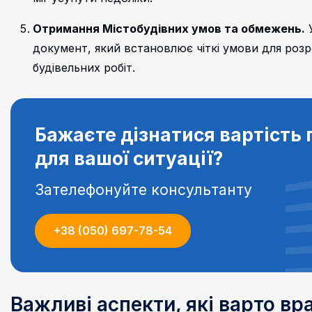
Отримання Містобудівних умов та обмежень.
У
документ, який встановлює чіткі умови для роз
будівельних робіт.
Бажаєте дізнатися вартість 
для вашої ситуації?
Зателефонуйте консультанту
+38 (050) 697-78-54
Важливі аспекти, які варто вр