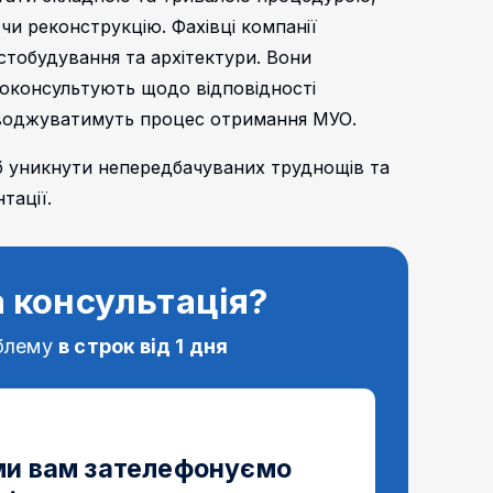
и реконструкцію. Фахівці компанії
стобудування та архітектури. Вони
роконсультують щодо відповідності
оводжуватимуть процес отримання МУО.
б уникнути непередбачуваних труднощів та
тації.
 консультація?
блему
в строк від 1 дня
 ми вам зателефонуємо