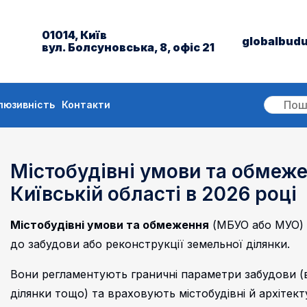
01014, Київ
globalbud
вул. Болсуновська, 8, офіс 21
люзивність
Контакти
Містобудівні умови та обмеже
Київській області в 2026 році
Містобудівні умови та обмеження
(МБУО або МУО) 
до забудови або реконструкції земельної ділянки.
Вони регламентують граничні параметри забудови (ви
ділянки тощо) та враховують містобудівні й архітек