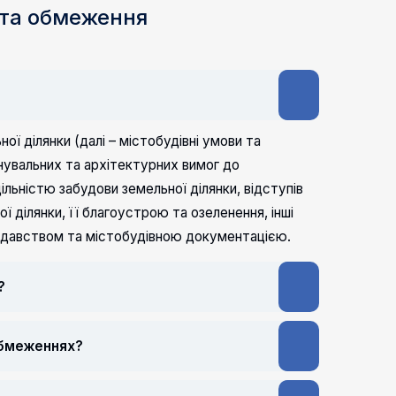
и та обмеження
ї ділянки (далі – містобудівні умови та
увальних та архітектурних вимог до
льністю забудови земельної ділянки, відступів
ої ділянки, її благоустрою та озеленення, інші
нодавством та містобудівною документацією.
?
 обмеженнях?