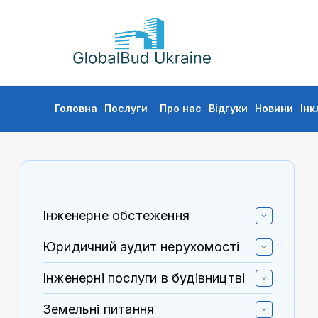
GLOBALBUD
UKRAINE
Skip
Головна
Послуги
Про нас
Відгуки
Новини
Інк
to
content
Інженерне обстеження
Юридичний аудит нерухомості
Інженерні послуги в будівництві
Земельні питання