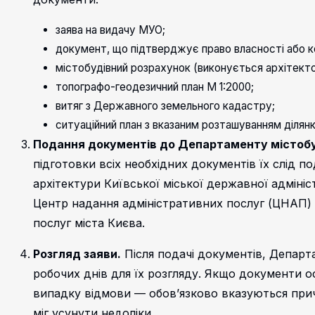
заява на видачу МУО;
документ, що підтверджує право власності або 
містобудівний розрахунок (виконується архітект
топографо-геодезичний план М 1:2000;
витяг з Державного земельного кадастру;
ситуаційний план з вказаним розташуванням ділянк
Подання документів до Департаменту містоб
підготовки всіх необхідних документів їх слід 
архітектури Київської міської державної адміні
Центр надання адміністративних послуг (ЦНАП) 
послуг міста Києва.
Розгляд заяви.
Після подачі документів, Департ
робочих днів для їх розгляду. Якщо документи о
випадку відмови — обов’язково вказуються прич
міг усунути недоліки.