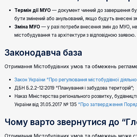
Термін дії МУО
— документ чинний до завершення буд
бути змінений або анульований, якщо будуть внесені з
Зміна МУО
— у разі потреби внесення змін до МУО, 
містобудування та архітектури з відповідною заявою.
Законодавча база
Отримання Містобудівних умов та обмежень реглам
Закон України “Про регулювання містобудівної діяльнос
ДБН Б.2.2-12:2019 “Планування і забудова територій”;
Наказ Міністерства регіонального розвитку, будівни
України від 31.05.2017 № 135
“Про затвердження Поряд
Чому варто звернутися до “Г
Отримання Містобудівних умов та обмежень може 