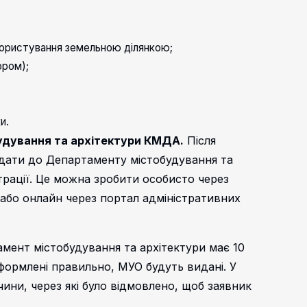
користування земельною ділянкою;
ором);
и.
удування та архітектури КМДА.
Після
подати до Департаменту містобудування та
страції. Це можна зробити особисто через
або онлайн через портал адміністративних
амент містобудування та архітектури має 10
формлені правильно, МУО будуть видані. У
ини, через які було відмовлено, щоб заявник