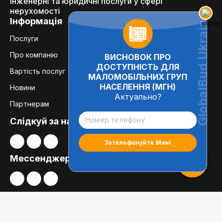
Інженерні та юридичні послуги у сфері
нерухомості
Інформація
Послуги
Про компанію
ВИСНОВОК ПРО
ДОСТУПНІСТЬ ДЛЯ
Вартість послуг
МАЛОМОБІЛЬНИХ ГРУП
НАСЕЛЕННЯ (МГН)
Новини
Актуально?
Партнерам
Слідкуй за нами:
Мессенджери
Ми на зв’язку
01014, Київ