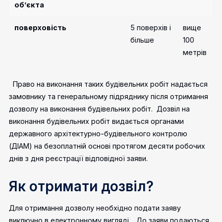
об’єкта
поверховість
5 поверхів і
вище
більше
100
метрів
Право на виконання таких будівельних робіт надається
замовнику та генеральному підряднику після отримання
дозволу на виконання будівельних робіт.
Дозвіл на
виконання будівельних робіт видається органами
державного архітектурно-будівельного контролю
(ДІАМ) на безоплатній основі протягом десяти робочих
днів з дня реєстрації відповідної заяви.
Як отримати дозвіл?
Для отримання дозволу необхідно подати заяву
виключно в електронному вигляді .
До заяви подаються,