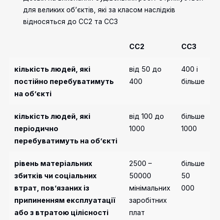
для великих об’єктів, які за класом наслідків
відносяться до СС2 та СС3
СС2
СС3
кількість людей, які
від 50 до
400 і
постійно перебуватимуть
400
більше
на об’єкті
кількість людей, які
від 100 до
більше
періодично
1000
1000
перебуватимуть на об’єкті
рівень матеріальних
2500 –
більше
збитків чи соціальних
50000
50
втрат, пов’язаних із
мінімальних
000
припиненням експлуатації
заробітних
або з втратою цілісності
плат