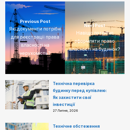
Previous Post
Next Post
Які документи потрібні
Навіщо потрібно
для реєстрації права
оформляти право
власності на
власності на будинок?
нерухомість?
Технічна перевірка
будинку перед купівлею:
Як захистити свої
інвестиції
27 Липня, 2026
Технічне обстеження