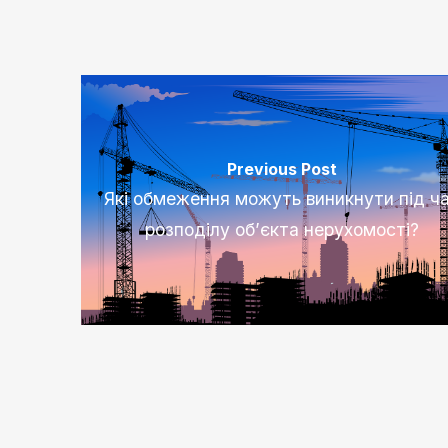
Previous Post
Які обмеження можуть виникнути під ч
розподілу об’єкта нерухомості?