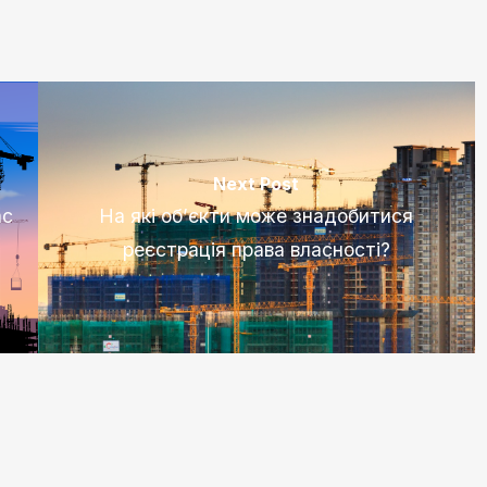
Next Post
ас
На які об’єкти може знадобитися
реєстрація права власності?