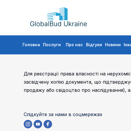
GLOBALBUD
UKRAINE
Skip
Головна
Послуги
Про нас
Відгуки
Новини
Інк
to
content
Для реєстрації права власності на нерухоміс
засвідчену копію документа, що підтверджує 
продажу або свідоцтво про наслідування), а
Слідкуйте за нами в соцмережах