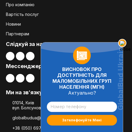
Про компанію
Вартість послуг
Новини
Партнерам
Слідкуй за нами:
Мессенджери
ВИСНОВОК ПРО
ДОСТУПНІСТЬ ДЛЯ
МАЛОМОБІЛЬНИХ ГРУП
НАСЕЛЕННЯ (МГН)
Ми на зв’язку
Актуально?
01014, Київ
вул. Болсуновська, 8, офіс 21
globalbudua@gmail.com
+38 (050) 697-78-54