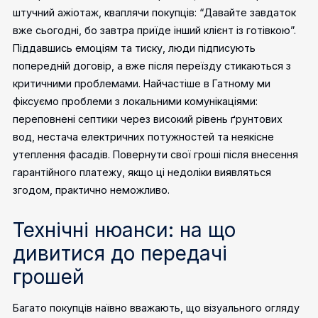
штучний ажіотаж, кваплячи покупців: “Давайте завдаток
вже сьогодні, бо завтра приїде інший клієнт із готівкою”.
Піддавшись емоціям та тиску, люди підписують
попередній договір, а вже після переїзду стикаються з
критичними проблемами.
Найчастіше в Гатному ми
фіксуємо проблеми з локальними комунікаціями:
переповнені септики через високий рівень ґрунтових
вод, нестача електричних потужностей та неякісне
утеплення фасадів. Повернути свої гроші після внесення
гарантійного платежу, якщо ці недоліки виявляться
згодом, практично неможливо.
Технічні нюанси: на що
дивитися до передачі
грошей
Багато покупців наївно вважають, що візуального огляду