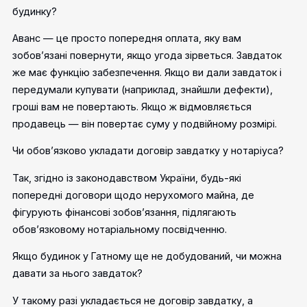
будинку?
Аванс — це просто попередня оплата, яку вам
зобов’язані повернути, якщо угода зірветься. Завдаток
же має функцію забезпечення. Якщо ви дали завдаток і
передумали купувати (наприклад, знайшли дефекти),
гроші вам не повертають. Якщо ж відмовляється
продавець — він повертає суму у подвійному розмірі.
Чи обов’язково укладати договір завдатку у нотаріуса?
Так, згідно із законодавством України, будь-які
попередні договори щодо нерухомого майна, де
фігурують фінансові зобов’язання, підлягають
обов’язковому нотаріальному посвідченню.
Якщо будинок у Гатному ще не добудований, чи можна
давати за нього завдаток?
У такому разі укладається не договір завдатку, а