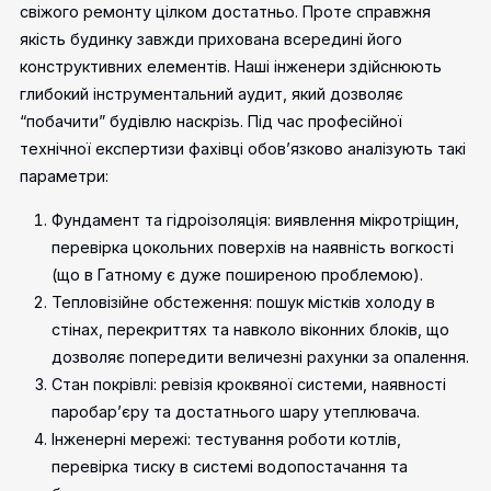
свіжого ремонту цілком достатньо. Проте справжня
якість будинку завжди прихована всередині його
конструктивних елементів. Наші інженери здійснюють
глибокий інструментальний аудит, який дозволяє
“побачити” будівлю наскрізь.
Під час професійної
технічної експертизи фахівці обов’язково аналізують такі
параметри:
Фундамент та гідроізоляція: виявлення мікротріщин,
перевірка цокольних поверхів на наявність вогкості
(що в Гатному є дуже поширеною проблемою).
Тепловізійне обстеження: пошук містків холоду в
стінах, перекриттях та навколо віконних блоків, що
дозволяє попередити величезні рахунки за опалення.
Стан покрівлі: ревізія кроквяної системи, наявності
паробар’єру та достатнього шару утеплювача.
Інженерні мережі: тестування роботи котлів,
перевірка тиску в системі водопостачання та