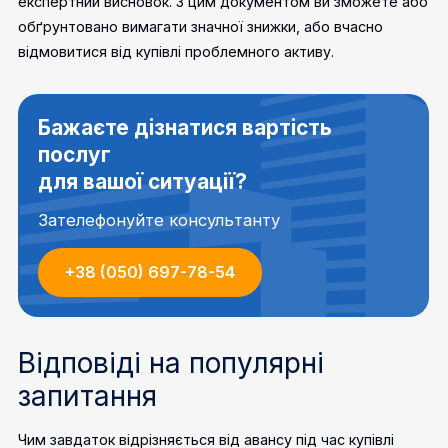
експертний висновок. З цим документом ви зможете або
обґрунтовано вимагати значної знижки, або вчасно
відмовитися від купівлі проблемного активу.
Бажаєте дізнатися вартість
послуг
для вашої ситуації?
Зателефонуйте консультанту
+38 (050) 697-78-54
Відповіді на популярні
запитання
Чим завдаток відрізняється від авансу під час купівлі