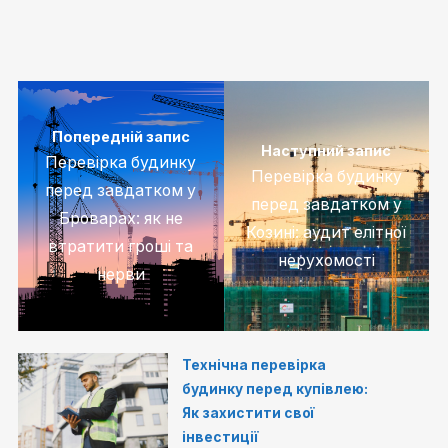
Попередній запис
Наступний запис
Перевірка будинку
Перевірка будинку
перед завдатком у
перед завдатком у
Броварах: як не
Козині: аудит елітної
втратити гроші та
нерухомості
нерви
Технічна перевірка
будинку перед купівлею:
Як захистити свої
інвестиції