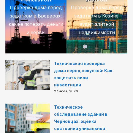
Проверка дома перед
Проверка дома перед
задатком в Броварах:
задатком в Козине:
как не потерять деньги
аудит элитной
и нервы
недвижимости
Техническая проверка
дома перед покупкой: Как
защитить свои
инвестиции
27 июля, 2026
Техническое
обследование зданий в
Черновцах: оценка
состояния уникальной