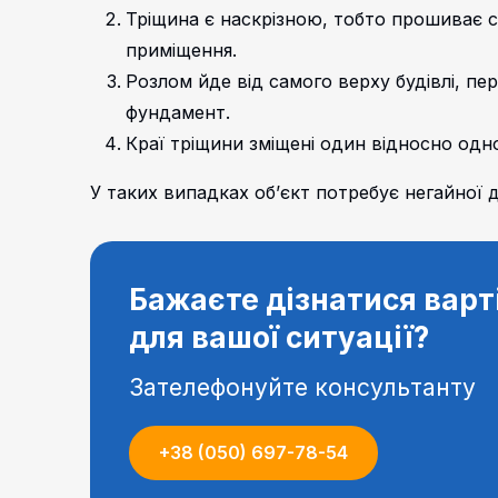
Тріщина є наскрізною, тобто прошиває сті
приміщення.
Розлом йде від самого верху будівлі, пе
фундамент.
Краї тріщини зміщені один відносно одно
У таких випадках об’єкт потребує негайної д
Бажаєте дізнатися варт
для вашої ситуації?
Зателефонуйте консультанту
+38 (050) 697-78-54