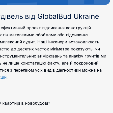
івель від GlobalBud Ukraine
 ефективний проєкт підсилення конструкцій
я стін металевими обоймами або підсилення
мплексний аудит. Наші інженери встановлюють
чністю до десятих часток міліметра показують, чи
інструментальних вимірювань та аналізу ґрунтів ми
ть не лише констатацію факту, але й покроковий
тися з переліком усіх видів діагностики можна на
цій
.
у квартирі в новобудові?