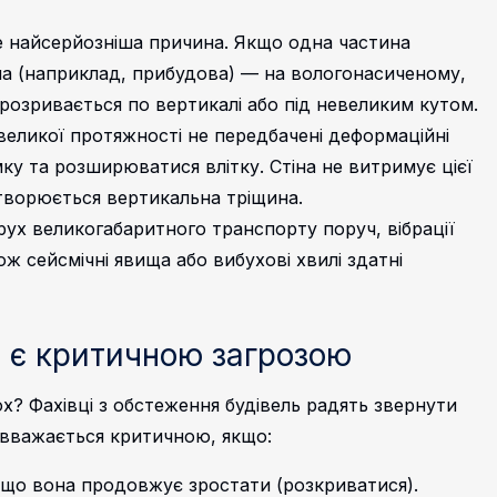
е найсерйозніша причина. Якщо одна частина
нша (наприклад, прибудова) — на вологонасиченому,
розривається по вертикалі або під невеликим кутом.
 великої протяжності не передбачені деформаційні
ку та розширюватися влітку. Стіна не витримує цієї
утворюється вертикальна тріщина.
рух великогабаритного транспорту поруч, вібрації
ож сейсмічні явища або вибухові хвилі здатні
 є критичною загрозою
ох? Фахівці з обстеження будівель радять звернути
а вважається критичною, якщо:
, що вона продовжує зростати (розкриватися).