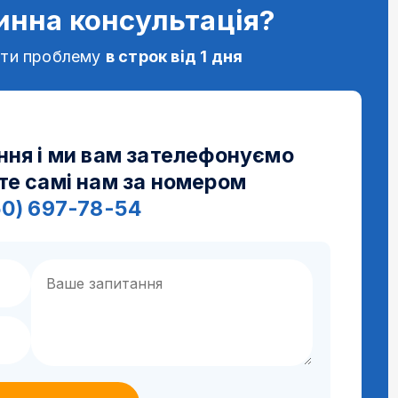
инна консультація?
ати проблему
в строк від 1 дня
ння і ми вам зателефонуємо
те самі нам за номером
50) 697-78-54