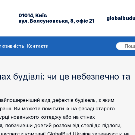
01014, Київ
globalbud
вул. Болсуновська, 8, офіс 21
люзивність
Контакти
ах будівлі: чи це небезпечно та
 найпоширеніший вид дефектів будівель, з яким
аїні. Ви можете помітити їх на фасаді старого
урці новенького котеджу або на стінах
, побачивши довгий розлом від стелі до підлоги,
ксперти компанії GlobalBud Ukraine запевняють: не