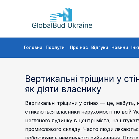
GLOBALBUD
UKRAINE
Skip
Головна
Послуги
Про нас
Відгуки
Новини
Інк
to
content
Вертикальні тріщини у стін
як діяти власнику
Вертикальні тріщини у стінах — це, мабуть,
стикаються власники нерухомості по всій Укр
цегляного будинку в центрі міста, на штукат
промислового складу. Часто люди лякаються
побоюючись неминучого руйнування. Проте е