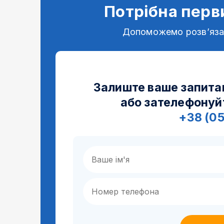
Потрібна перв
Допоможемо розв’яз
Залиште ваше запита
або зателефонуй
+38 (0