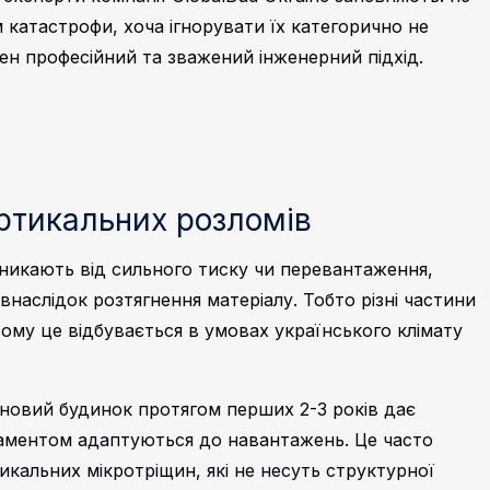
катастрофи, хоча ігнорувати їх категорично не
бен професійний та зважений інженерний підхід.
ртикальних розломів
виникають від сильного тиску чи перевантаження,
наслідок розтягнення матеріалу. Тобто різні частини
 Чому це відбувається в умовах українського клімату
новий будинок протягом перших 2-3 років дає
даментом адаптуються до навантажень. Це часто
икальних мікротріщин, які не несуть структурної