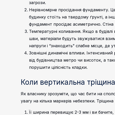
загрози.
Нерівномірне просідання фундаменту. Ц
будинку стоїть на твердому ґрунті, а і
фундамент просідає асиметрично. Стіна 
Температурні коливання. Якщо в будівлі
шви, матеріали будуть звужуватися взим
напруги і “знаходить” слабке місце, де 
Зовнішні динамічні впливи. Інтенсивний 
від будівництва метро чи висоток, а так
порушити цілісність кладки.
Коли вертикальна тріщина
Як власнику зрозуміти, що час бити на спол
увагу на кілька маркерів небезпеки. Тріщин
Її ширина перевищує 2-3 мм і ви бачите