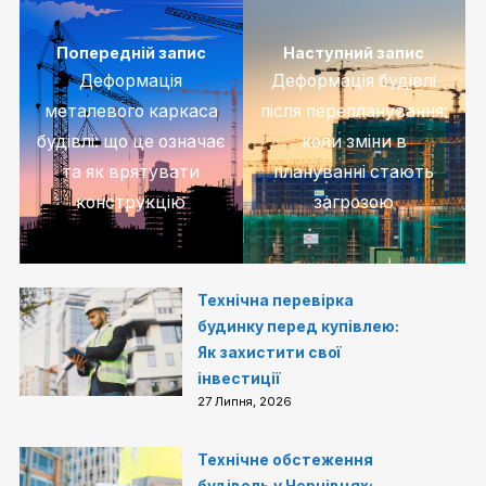
Попередній запис
Наступний запис
Деформація
Деформація будівлі
металевого каркаса
після перепланування:
будівлі: що це означає
коли зміни в
та як врятувати
плануванні стають
конструкцію
загрозою
Технічна перевірка
будинку перед купівлею:
Як захистити свої
інвестиції
27 Липня, 2026
Технічне обстеження
будівель у Чернівцях: