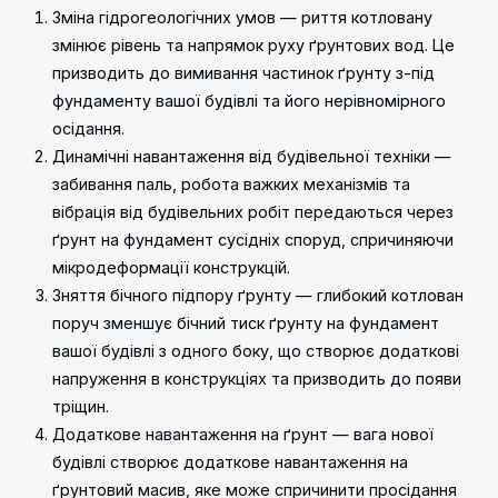
Зміна гідрогеологічних умов — риття котловану
змінює рівень та напрямок руху ґрунтових вод. Це
призводить до вимивання частинок ґрунту з-під
фундаменту вашої будівлі та його нерівномірного
осідання.
Динамічні навантаження від будівельної техніки —
забивання паль, робота важких механізмів та
вібрація від будівельних робіт передаються через
ґрунт на фундамент сусідніх споруд, спричиняючи
мікродеформації конструкцій.
Зняття бічного підпору ґрунту — глибокий котлован
поруч зменшує бічний тиск ґрунту на фундамент
вашої будівлі з одного боку, що створює додаткові
напруження в конструкціях та призводить до появи
тріщин.
Додаткове навантаження на ґрунт — вага нової
будівлі створює додаткове навантаження на
ґрунтовий масив, яке може спричинити просідання