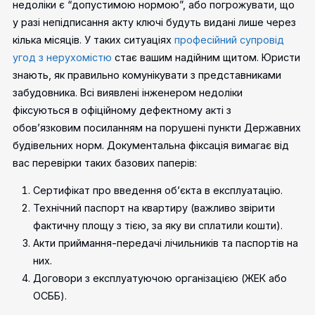
недоліки є “допустимою нормою”, або погрожувати, що
у разі непідписання акту ключі будуть видані лише через
кілька місяців.
У таких ситуаціях
професійний супровід
угод з нерухомістю
стає вашим надійним щитом. Юристи
знають, як правильно комунікувати з представниками
забудовника. Всі виявлені інженером недоліки
фіксуються в офіційному дефектному акті з
обов’язковим посиланням на порушені пункти Державних
будівельних норм.
Документальна фіксація вимагає від
вас перевірки таких базових паперів:
Сертифікат про введення об’єкта в експлуатацію.
Технічний паспорт на квартиру (важливо звірити
фактичну площу з тією, за яку ви сплатили кошти).
Акти приймання-передачі лічильників та паспортів на
них.
Договори з експлуатуючою організацією (ЖЕК або
ОСББ).