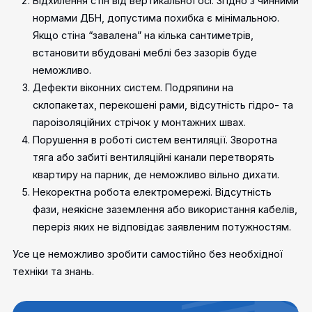
Відхилення стін від вертикальної осі. Згідно з чинними
нормами ДБН, допустима похибка є мінімальною.
Якщо стіна “завалена” на кілька сантиметрів,
встановити вбудовані меблі без зазорів буде
неможливо.
Дефекти віконних систем. Подряпини на
склопакетах, перекошені рами, відсутність гідро- та
пароізоляційних стрічок у монтажних швах.
Порушення в роботі систем вентиляції. Зворотна
тяга або забиті вентиляційні канали перетворять
квартиру на парник, де неможливо вільно дихати.
Некоректна робота електромережі. Відсутність
фази, неякісне заземлення або використання кабелів,
переріз яких не відповідає заявленим потужностям.
Усе це неможливо зробити самостійно без необхідної
техніки та знань.