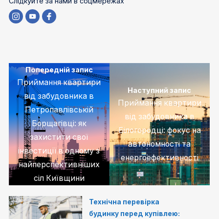
Слідкуйте за нами в соцмережах
Попередній запис
Приймання квартири
Наступний запис
від забудовника в
Приймання квартири
Петропавлівській
від забудовника в
Борщагівці: як
Білогородці: фокус на
захистити свої
автономності та
інвестиції в одному з
енергоефективності
найперспективніших
сіл Київщини
Технічна перевірка
будинку перед купівлею: