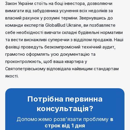
Закон України стоїть на боці інвестора, дозволяючи
вимагати від забудовника усунення всіх недоліків за
власний рахунок у розумні терміни. Звернувшись до
команди експертів GlobalBud Ukraine, ви позбавляєте
себе необхідності вивчати складні будівельні нормативи
та вести виснажливі суперечки з відділом продажів. Наші
фахівці проведуть безкомпромісний технічний аудит,
грамотно оформлять усю документацію та
проконтролюють, щоб ваша квартира у
Святопетрівському відповідала найвищим стандартам
якості.
Потрібна первинна
консультація?
Допоможемо розв’язати проблему
в
строк від 1 дня