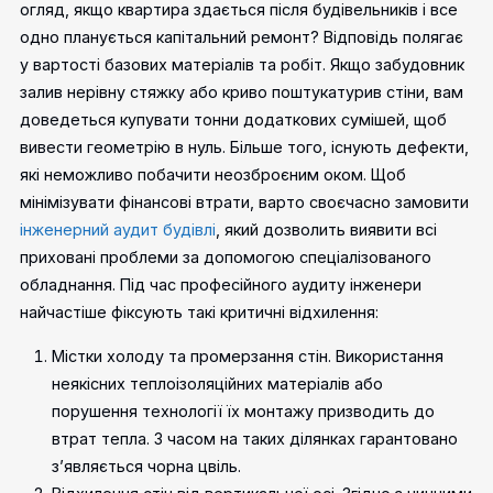
огляд, якщо квартира здається після будівельників і все
одно планується капітальний ремонт? Відповідь полягає
у вартості базових матеріалів та робіт. Якщо забудовник
залив нерівну стяжку або криво поштукатурив стіни, вам
доведеться купувати тонни додаткових сумішей, щоб
вивести геометрію в нуль. Більше того, існують дефекти,
які неможливо побачити неозброєним оком.
Щоб
мінімізувати фінансові втрати, варто своєчасно замовити
інженерний аудит будівлі
, який дозволить виявити всі
приховані проблеми за допомогою спеціалізованого
обладнання. Під час професійного аудиту інженери
найчастіше фіксують такі критичні відхилення:
Містки холоду та промерзання стін. Використання
неякісних теплоізоляційних матеріалів або
порушення технології їх монтажу призводить до
втрат тепла. З часом на таких ділянках гарантовано
з’являється чорна цвіль.