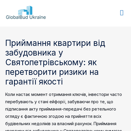
GLOBALBUD
UKRAINE
Приймання квартири від
забудовника у
Святопетрівському: як
перетворити ризики на
гарантії якості
Коли настає момент отримання ключів, інвестори часто
перебувають у стані ейфорії, забуваючи про те, що
підписання акту приймання-передачі без ретельного
огляду є фактичною згодою на прийняття всіх
будівельних недоліків за власний рахунок.
Приймання
квартири від забудовника у Святопетрівському вимагає