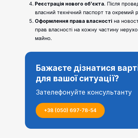
Реєстрація нового об’єкта
. Після пров
власний технічний паспорт та окремий 
Оформлення права власності
на новост
прав власності на кожну частину нерух
майно.
Бажаєте дізнатися варт
для вашої ситуації?
Зателефонуйте консультанту
+38 (050) 697-78-54