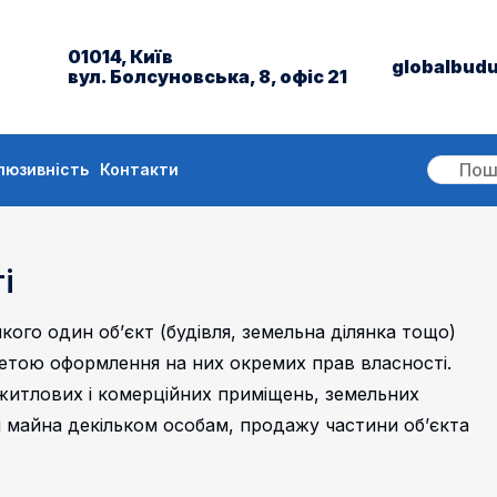
01014, Київ
globalbud
вул. Болсуновська, 8, офіс 21
люзивність
Контакти
і
якого один об’єкт (будівля, земельна ділянка тощо)
метою оформлення на них окремих прав власності.
житлових і комерційних приміщень, земельних
чі майна декільком особам, продажу частини об’єкта