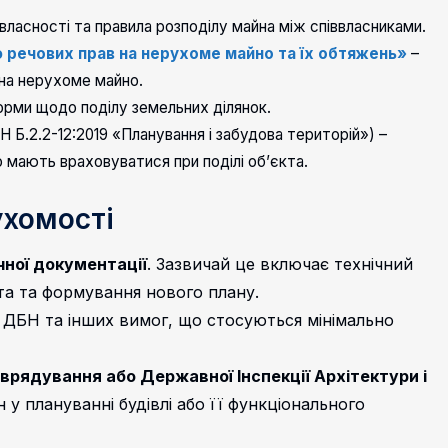
власності та правила розподілу майна між співвласниками.
 речових прав на нерухоме майно та їх обтяжень»
–
на нерухоме майно.
рми щодо поділу земельних ділянок.
 Б.2.2-12:2019 «Планування і забудова територій») –
 мають враховуватися при поділі об’єкта.
ухомості
чної документації
. Зазвичай це включає технічний
та та формування нового плану.
 ДБН та інших вимог, що стосуються мінімально
врядування або Державної Інспекції Архітектури і
 у плануванні будівлі або її функціонального