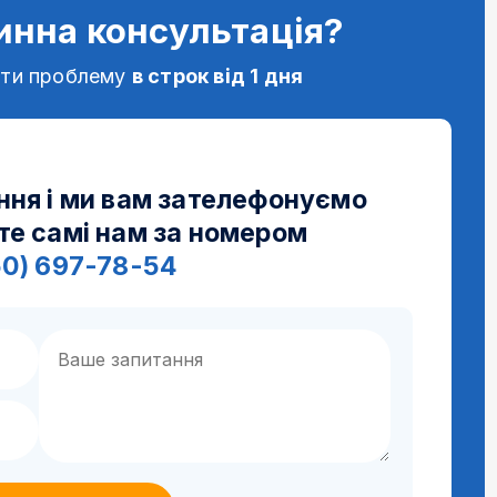
инна консультація?
ати проблему
в строк від 1 дня
ння і ми вам зателефонуємо
те самі нам за номером
50) 697-78-54