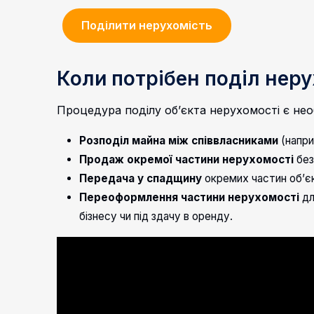
Поділити нерухомість
Коли потрібен поділ нер
Процедура поділу об’єкта нерухомості є нео
Розподіл майна між співвласниками
(напри
Продаж окремої частини нерухомості
без
Передача у спадщину
окремих частин об’є
Переоформлення частини нерухомості
дл
бізнесу чи під здачу в оренду.