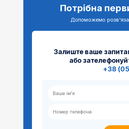
Потрібна перв
Допоможемо розв’яз
Залиште ваше запита
або зателефонуй
+38 (0