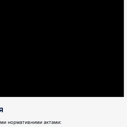
я
кими нормативними актами: