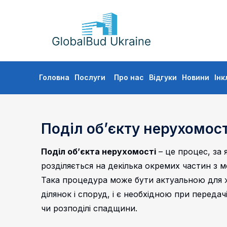
GLOBALBUD
UKRAINE
Skip
Головна
Послуги
Про нас
Відгуки
Новини
Інк
to
content
Поділ об’єкту нерухомост
Поділ об’єкта нерухомості
– це процес, за 
розділяється на декілька окремих частин з 
Така процедура може бути актуальною для 
ділянок і споруд, і є необхідною при переда
чи розподілі спадщини.