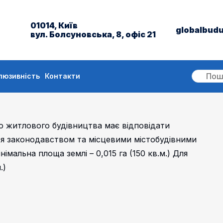
01014, Київ
globalbud
вул. Болсуновська, 8, офіс 21
люзивність
Контакти
го житлового будівництва має відповідати
я законодавством та місцевими містобудівними
мальна площа землі – 0,015 га (150 кв.м.) Для
.)