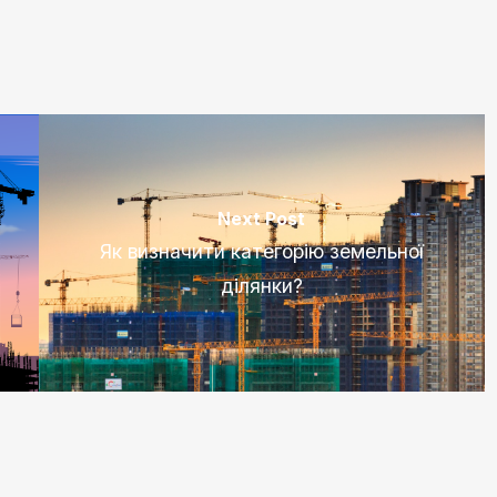
Next Post
Як визначити категорію земельної
ділянки?