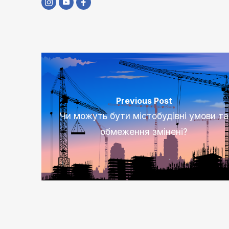
Previous Post
Чи можуть бути містобудівні умови та
обмеження змінені?