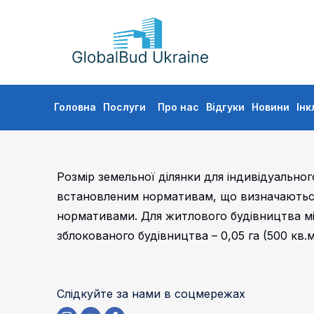
GLOBALBUD
UKRAINE
Skip
Головна
Послуги
Про нас
Відгуки
Новини
Інк
to
content
Розмір земельної ділянки для індивідуально
встановленим нормативам, що визначаютьс
нормативами. Для житлового будівництва міні
зблокованого будівництва – 0,05 га (500 кв.м
Слідкуйте за нами в соцмережах