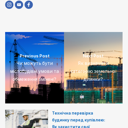
Previous Post
Next Post
Чи можуть бути
Як визначити
містобудівні умови та
категорію земельної
обмеження змінені?
ділянки?
Технічна перевірка
будинку перед купівлею:
Як захистити свої