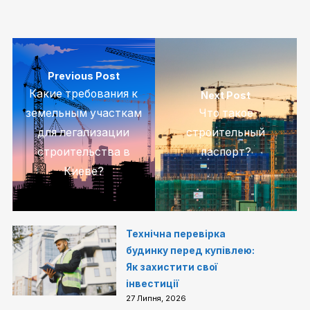
Previous Post
Какие требования к
Next Post
земельным участкам
Что такое
для легализации
строительный
строительства в
паспорт?
Киеве?
Технічна перевірка
будинку перед купівлею:
Як захистити свої
інвестиції
27 Липня, 2026