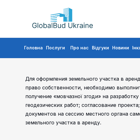
GLOBALBUD
UKRAINE
Skip
Головна
Послуги
Про нас
Відгуки
Новини
Інк
to
content
Для оформления земельного участка в арен
право собственности, необходимо выполнит
получение «мовчазної згоди» на разработку
геодезических работ; согласование проекта
документов на сессию местного органа сам
земельного участка в аренду.