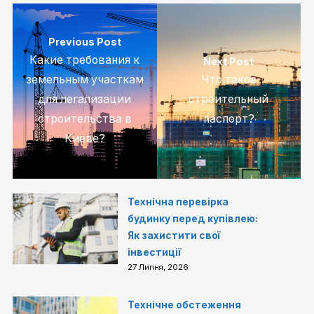
Previous Post
Какие требования к
Next Post
земельным участкам
Что такое
для легализации
строительный
строительства в
паспорт?
Киеве?
Технічна перевірка
будинку перед купівлею:
Як захистити свої
інвестиції
27 Липня, 2026
Технічне обстеження