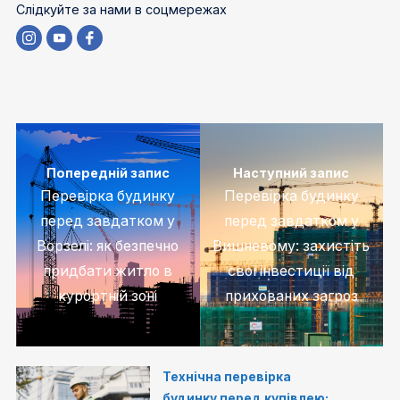
Слідкуйте за нами в соцмережах
Попередній запис
Наступний запис
Перевірка будинку
Перевірка будинку
перед завдатком у
перед завдатком у
Ворзелі: як безпечно
Вишневому: захистіть
придбати житло в
свої інвестиції від
курортній зоні
прихованих загроз
Технічна перевірка
будинку перед купівлею: