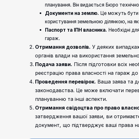
планування. Він видається Бюро технічної 
Документи на землю.
Це можуть бути 
користування земельною ділянкою, на як
Паспорт та ІПН власника.
Необхідні для
гараж.
Отримання дозволів.
У деяких випадках
органів влади на використання земельної
Подача заяви.
Після підготовки всіх не
реєстрацію права власності на гараж до
Проведення перевірок.
Ваша заява та д
законодавства. Це може включати переві
плануванню та інші аспекти.
Отримання свідоцтва про право власно
затвердження вашої заяви, ви отримаєте
документ, що підтверджує ваші права н