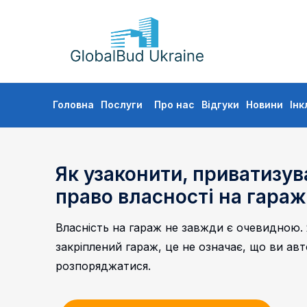
GLOBALBUD
UKRAINE
Skip
Головна
Послуги
Про нас
Відгуки
Новини
Інк
to
content
Як узаконити, приватизув
право власності на гараж
Власність на гараж не завжди є очевидною.
закріплений гараж, це не означає, що ви ав
розпоряджатися.