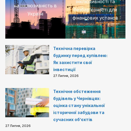
інклюзивності та
на інклюзивність в
безбар’єрності для
Україні
фінансових установ
Технічна перевірка
будинку перед купівлею:
Як захистити свої
інвестиції
27 Липня, 2026
Технічне обстеження
будівель у Чернівцях:
оцінка стану унікальної
історичної забудови та
сучасних об’єктів
27 Липня, 2026