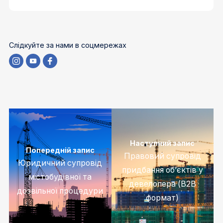
Слідкуйте за нами в соцмережах
Наступний запис
Попередній запис
Правовий супровід
Юридичний супровід
придбання об’єктів у
містобудівної та
девелопера (B2B
дозвільної процедури
формат)