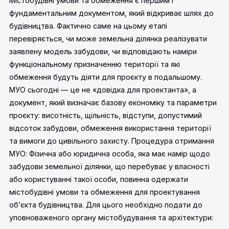
Містобудівні умови та обмеження є першим і
фундаментальним документом, який відкриває шлях до
будівництва. Фактично саме на цьому етапі
перевіряється, чи може земельна ділянка реалізувати
заявлену модель забудови, чи відповідають наміри
функціональному призначенню території та які
обмеження будуть діяти для проєкту в подальшому.
МУО сьогодні — це не «довідка для проектанта», а
документ, який визначає базову економіку та параметри
проєкту: висотність, щільність, відступи, допустимий
відсоток забудови, обмеження використання території
та вимоги до цивільного захисту.
Процедура отримання
МУО:
Фізична або юридична особа, яка має намір щодо
забудови земельної ділянки, що перебуває у власності
або користуванні такої особи, повинна одержати
містобудівні умови та обмеження для проектування
об’єкта будівництва. Для цього необхідно подати до
уповноваженого органу містобудування та архітектури: