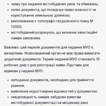
заяву про надання містобудівних умов та обмежень;
копію документа, що посвідчує право власності чи
користування земельною ділянкою;
викопіювання з топографо-геодезичного плану М
1:2000;
містобудівний розрахунок, що визначає інвестиційні
наміри замовника.
Важливо: цей перелік документів для надання МУО є
вичерпним. Уповноважений орган не має права вимагати
додаткові документи. Термін надання МУО становить 10
робочих днів з дня реєстрації заяви.
Підстави для
відмови у наданні МУО:
неподання документів, необхідних для прийняття
рішення;
виявлення недостовірних відомостей у документах;
невідповідність намірів забудови вимогам
містобудівної документації на місцевому рівні.