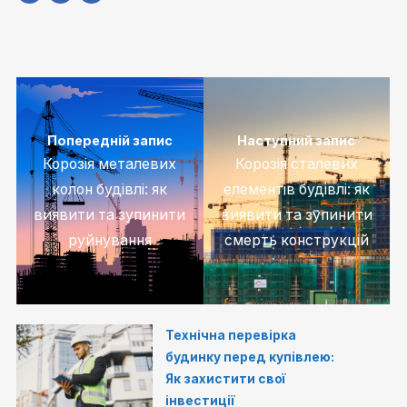
Попередній запис
Наступний запис
Корозія металевих
Корозія сталевих
колон будівлі: як
елементів будівлі: як
виявити та зупинити
виявити та зупинити
руйнування
смерть конструкцій
Технічна перевірка
будинку перед купівлею:
Як захистити свої
інвестиції