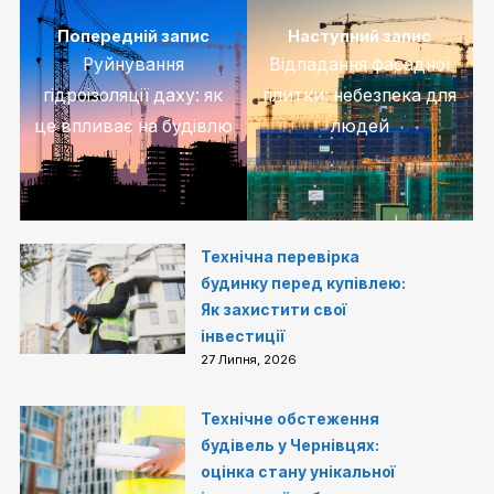
Попередній запис
Наступний запис
Руйнування
Відпадання фасадної
гідроізоляції даху: як
плитки: небезпека для
це впливає на будівлю
людей
Технічна перевірка
будинку перед купівлею:
Як захистити свої
інвестиції
27 Липня, 2026
Технічне обстеження
будівель у Чернівцях:
оцінка стану унікальної