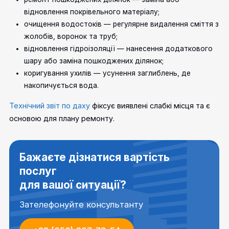
відновлення покрівельного матеріалу;
очищення водостоків — регулярне видалення сміття з
жолобів, воронок та труб;
відновлення гідроізоляції — нанесення додаткового
шару або заміна пошкоджених ділянок;
коригування ухилів — усунення заглиблень, де
накопичується вода.
Технічний звіт по даху
фіксує виявлені слабкі місця та є
основою для плану ремонту.
Бажаєте дізнатися вартість
послуг
для вашої ситуації?
Зателефонуйте консультанту