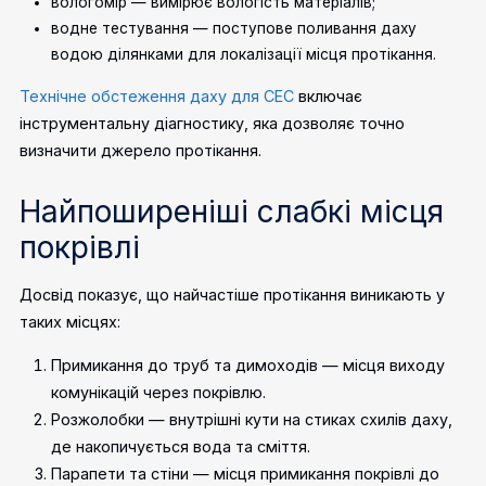
вологомір — вимірює вологість матеріалів;
водне тестування — поступове поливання даху
водою ділянками для локалізації місця протікання.
Технічне обстеження даху для СЕС
включає
інструментальну діагностику, яка дозволяє точно
визначити джерело протікання.
Найпоширеніші слабкі місця
покрівлі
Досвід показує, що найчастіше протікання виникають у
таких місцях:
Примикання до труб та димоходів — місця виходу
комунікацій через покрівлю.
Розжолобки — внутрішні кути на стиках схилів даху,
де накопичується вода та сміття.
Парапети та стіни — місця примикання покрівлі до