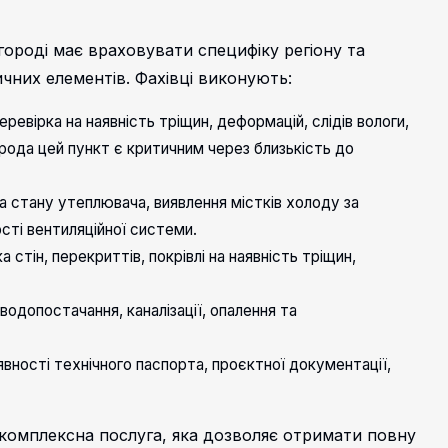
ороді має враховувати специфіку регіону та
чних елементів. Фахівці виконують:
евірка на наявність тріщин, деформацій, слідів вологи,
рода цей пункт є критичним через близькість до
ка стану утеплювача, виявлення містків холоду за
сті вентиляційної системи.
стін, перекриттів, покрівлі на наявність тріщин,
одопостачання, каналізації, опалення та
явності технічного паспорта, проєктної документації,
комплексна послуга, яка дозволяє отримати повну