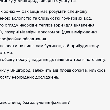
динку у Вишгороді, зверніть увагу на:
х зонах — фахівець має розуміти специфіку
щеною вологістю та близькістю ґрунтових вод.
о огляду необхідні тепловізори (для виявлення
), лазерні нівеліри, вологоміри (для вимірювання
 професійне обладнання.
оплювати не лише сам будинок, а й прибудинкову
истеми.
 обсягу послуг, надання детального технічного звіту.
ку у Вишгороді залежить від площі об’єкта, кількості
обсягу необхідних досліджень.
мостійно, без залучення фахівців?