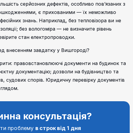
ільшість серйозних дефектів, особливо пов’язаних з
 пошкодженнями, є прихованими — їх неможливо
фесійних знань. Наприклад, без тепловізора ви не
золяції; без вологоміра — не визначите рівень
ревірите стан електропроводки.
ед внесенням завдатку у Вишгороді?
ірити: правовстановлюючі документи на будинок та
роєктну документацію; дозволи на будівництво та
ів, судових спорів. Юридичну перевірку документів
глядом.
инна консультація?
ати проблему
в строк від 1 дня