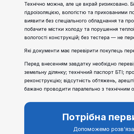
Технічно можна, але це вкрай ризиковано. Б
гідроізоляцією, вологістю та прихованими
виявити без спеціального обладнання та про
побачите містки холоду та порушення теплоі
вологості конструкцій; без тестера — не пе
Які документи має перевірити покупець пер
Перед внесенням завдатку необхідно перев
земельну ділянку; технічний паспорт БТІ; п
реконструкцію; відсутність обтяжень, арешт
бажано проводити паралельно з технічним о
Потрібна перв
Допоможемо розв’яз