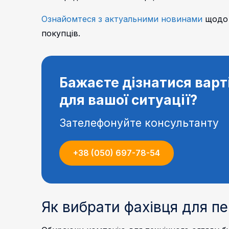
Ознайомтеся з актуальними новинами
щодо 
покупців.
Бажаєте дізнатися варт
для вашої ситуації?
Зателефонуйте консультанту
+38 (050) 697-78-54
Як вибрати фахівця для п