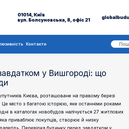
01014, Київ
globalbud
вул. Болсуновська, 8, офіс 21
люзивність
Контакти
завдатком у Вишгороді: що
ди
путників Києва, розташоване на правому березі
Це місто з багатою історією, яке останніми роками
одні в каталогах новобудов налічується 27 житлових
 яка приваблює покупців, створює й низку
здалегідь. Перевірка будинку перед завдатком у