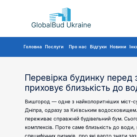
GLOBALBUD
UKRAINE
Skip
Головна
Послуги
Про нас
Відгуки
Новини
Інк
to
content
Перевірка будинку перед 
приховує близькість до во
Вишгород — одне з найколоритніших міст-су
Дніпра, одразу за Київським водосховищем. 
переживає справжній будівельний бум. Сьог
комплексів. Проте саме близькість до води,
специфічних ризиків, про які варто знати за