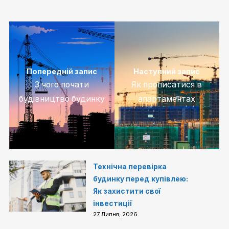
Попередній запис
Наступний запис
З чого почати
Як прописатися в
будівництво будинку
апартаментах
Технічна перевірка
будинку перед купівлею:
Як захистити свої
інвестиції
27 Липня, 2026