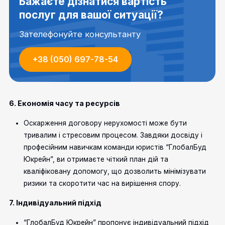
Бажаєте дізнатися вартість
послуг для вашої ситуації?
Зателефонуйте консультанту
+38 (050) 697-78-54
6. Економія часу та ресурсів
Оскарження договору нерухомості може бути
тривалим і стресовим процесом. Завдяки досвіду і
професійним навичкам команди юристів “ГлобалБуд
Юкрейн”, ви отримаєте чіткий план дій та
кваліфіковану допомогу, що дозволить мінімізувати
ризики та скоротити час на вирішення спору.
7. Індивідуальний підхід
“ГлобалБуд Юкрейн” пропонує індивідуальний підхід