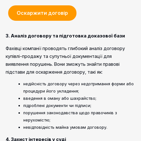
Оскаржити договір
3. Аналіз договору та підготовка доказової бази
Фахівці компанії проводять глибокий аналіз договору
купівлі-продажу та супутньої документації для
виявлення порушень. Вони зможуть знайти правові
підстави для оскарження договору, такі як:
недійсність договору через недотримання форми або
процедури його укладення;
введення в оману або шахрайство;
підроблені документи чи підписи;
порушення законодавства щодо правочинів з
нерухомістю;
невідповідність майна умовам договору.
4. Захист інтересів у суді