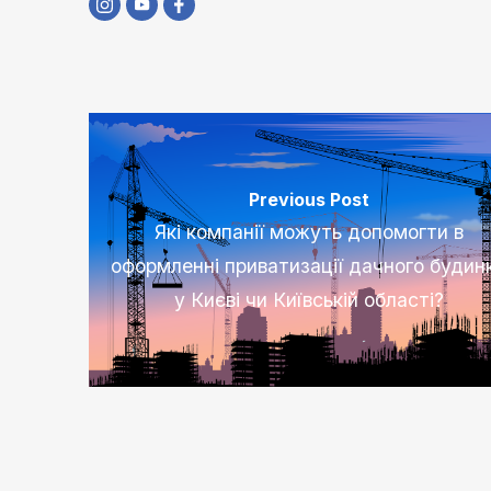
Previous Post
Які компанії можуть допомогти в
оформленні приватизації дачного будин
у Києві чи Київській області?