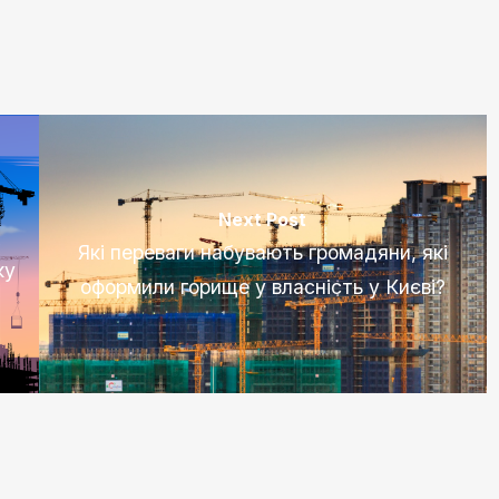
Next Post
Які переваги набувають громадяни, які
ку
оформили горище у власність у Києві?