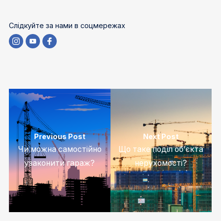
Слідкуйте за нами в соцмережах
Previous Post
Next Post
Чи можна самостійно
Що таке поділ об’єкта
узаконити гараж?
нерухомості?