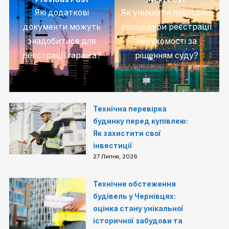
Які додаткові
Як уникнути повторної
документи можуть
процедури реєстрації
знадобитися для
нерухомості за
реєстрації гаража?
рішенням суду?
Технічна перевірка
будинку перед купівлею:
Як захистити свої
інвестиції
27 Липня, 2026
Технічне обстеження
будівель у Чернівцях:
оцінка стану унікальної
історичної забудови та