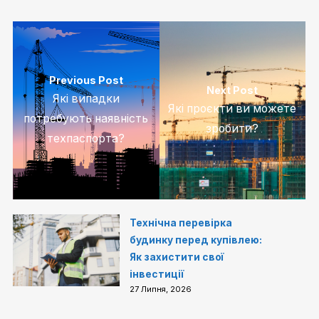
Previous Post
Next Post
Які випадки
Які проєкти ви можете
потребують наявність
зробити?
техпаспорта?
Технічна перевірка
будинку перед купівлею:
Як захистити свої
інвестиції
27 Липня, 2026