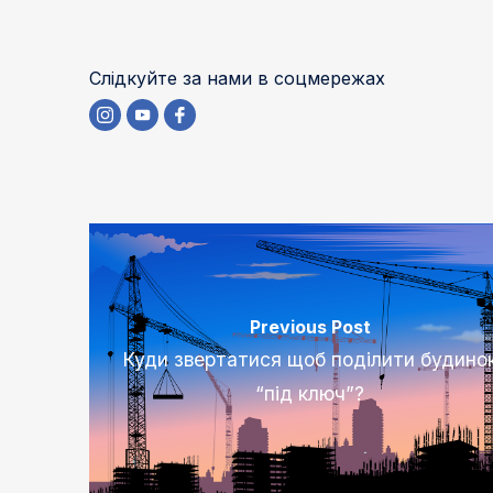
Слідкуйте за нами в соцмережах
Previous Post
Куди звертатися щоб поділити будино
“під ключ”?