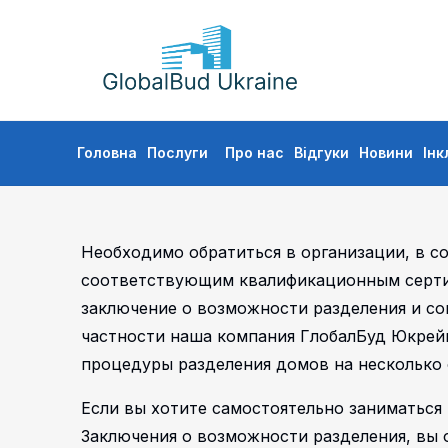
GLOBALBUD
UKRAINE
Skip
Головна
Послуги
Про нас
Відгуки
Новини
Інк
to
content
Необходимо обратиться в организации, в с
соответствующим квалификационным серти
заключение о возможности разделения и со
частности наша компания ГлобалБуд Юкрей
процедуры разделения домов на несколько 
Если вы хотите самостоятельно заниматься
Заключения о возможности разделения, вы 