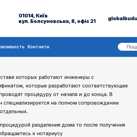
01014, Київ
globalbud
вул. Болсуновська, 8, офіс 21
люзивність
Контакти
оставе которых работают инженеры с
фикатом, которые разработают соответствующее
проводят процедуру от начала и до конца. В
н специализируется на полном сопровождении
отдельных.
 процедурой разделения дома то после получения
обращаетесь к нотариусу