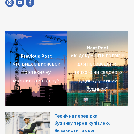
Next Post
Які документи потрібні
Previous Post
Хто видає висновок
для переведення
про технічну
дачного чи садового
можливість поділу?
будинку у жилий
будинок?
Технічна перевірка
будинку перед купівлею:
Як захистити свої