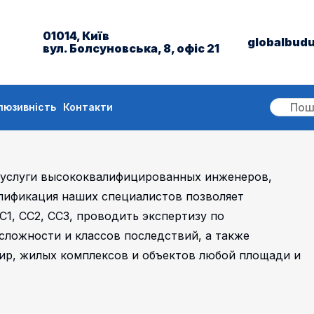
01014, Київ
globalbud
вул. Болсуновська, 8, офіс 21
люзивність
Контакти
услуги высококвалифицированных инженеров,
лификация наших специалистов позволяет
С1, СС2, СС3, проводить экспертизу по
ложности и классов последствий, а также
ир, жилых комплексов и объектов любой площади и