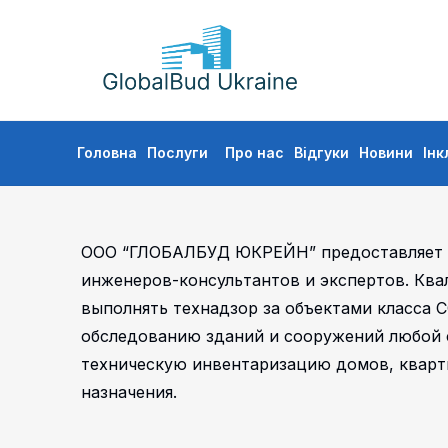
GLOBALBUD
UKRAINE
Skip
Головна
Послуги
Про нас
Відгуки
Новини
Інк
to
content
ООО “ГЛОБАЛБУД ЮКРЕЙН” предоставляет 
инженеров-консультантов и экспертов. Ква
выполнять технадзор за объектами класса С
обследованию зданий и сооружений любой с
техническую инвентаризацию домов, кварт
назначения.