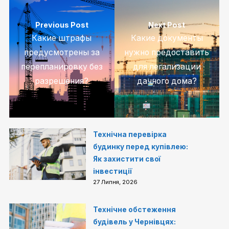
Previous Post
Next Post
Какие штрафы
Какие документы
предусмотрены за
нужно предоставить
перепланировку без
для легализации
разрешения?
дачного дома?
Технічна перевірка
будинку перед купівлею:
Як захистити свої
інвестиції
27 Липня, 2026
Технічне обстеження
будівель у Чернівцях: