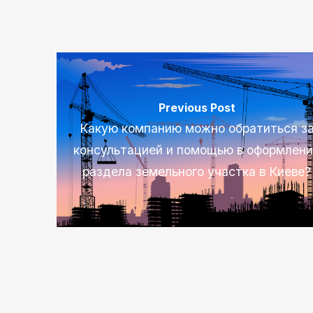
Previous Post
Какую компанию можно обратиться з
консультацией и помощью в оформлен
раздела земельного участка в Киеве?