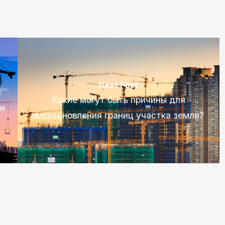
Next Post
а
Какие могут быть причины для
ии
восстановления границ участка земли?