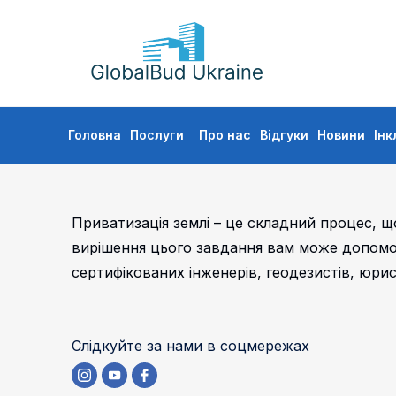
GLOBALBUD
UKRAINE
Skip
Головна
Послуги
Про нас
Відгуки
Новини
Інк
to
content
Приватизація землі – це складний процес, що
вирішення цього завдання вам може допомог
сертифікованих інженерів, геодезистів, юрист
Слідкуйте за нами в соцмережах