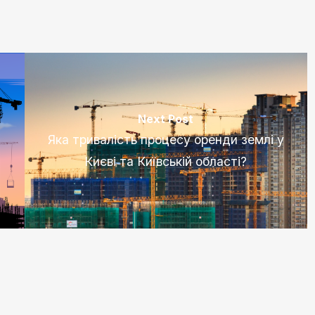
Next Post
Яка тривалість процесу оренди землі у
Києві та Київській області?