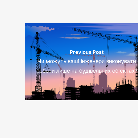
Previous Post
Чи можуть ваші інженери виконувати
роботи лише на будівельних об’єктах?