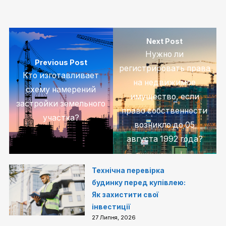
Next Post
Нужно ли
Previous Post
регистрировать права
Кто изготавливает
на недвижимое
схему намерений
имущество, если
застройки земельного
право собственности
участка?
возникло до 05
августа 1992 года?
Технічна перевірка
будинку перед купівлею:
Як захистити свої
інвестиції
27 Липня, 2026