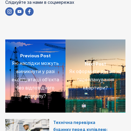
Слідкуйте за нами в соцмережах
Previous Post
Які наслідки можуть
Next Post
виникнути у разі
Як оформити дозвіл на
експлуатації об’єкта
перепланування
без відповідного
квартири?
дозволу?
Технічна перевірка
будинку перед купівлею: