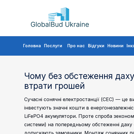
GLOBALBUD
UKRAINE
Skip
Головна
Послуги
Про нас
Відгуки
Новини
Інк
to
content
Чому без обстеження дах
втрати грошей
Сучасні сонячні електростанції (СЕС) — це в
інвестують значні кошти в енергонезалежніст
LiFePO4 акумулятори. Проте спроба зекономи
системи) на попередньому обстеженні даху
допускають замовники. Монтаж сонячних пан