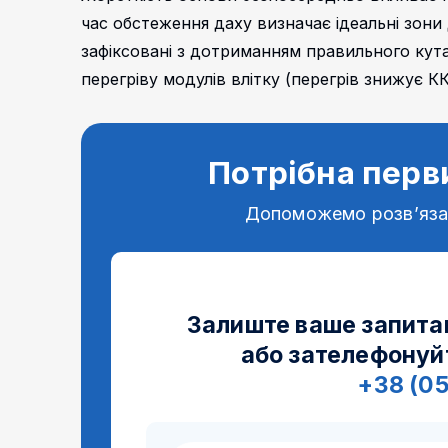
час обстеження даху визначає ідеальні зони
зафіксовані з дотриманням правильного кута
перегріву модулів влітку (перегрів знижує К
Потрібна перв
Допоможемо розв’яз
Залиште ваше запита
або зателефонуй
+38 (0