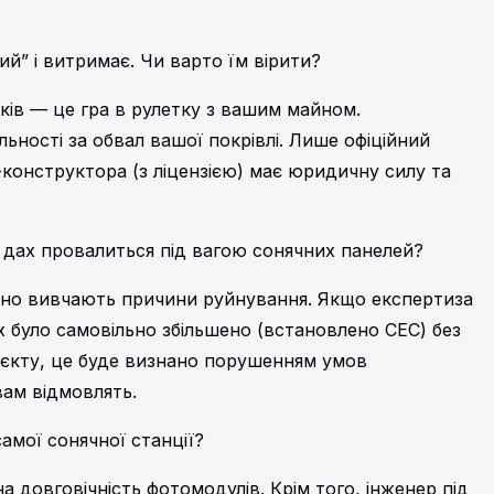
й” і витримає. Чи варто їм вірити?
ків — це гра в рулетку з вашим майном.
ності за обвал вашої покрівлі. Лише офіційний
-конструктора (з ліцензією) має юридичну силу та
 дах провалиться під вагою сонячних панелей?
ажно вивчають причини руйнування. Якщо експертиза
 було самовільно збільшено (встановлено СЕС) без
оєкту, це буде визнано порушенням умов
 вам відмовлять.
амої сонячної станції?
 довговічність фотомодулів. Крім того, інженер під