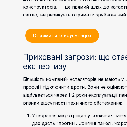
конструкторів, — це прямий шлях до катастро
світло, ви ризикуєте отримати зруйновани
Отримати консультацію
Приховані загрози: що ста
експертизу
Більшість компаній-інсталяторів не мають у 
профілі і підключити дроти. Вони не оцінюю
відбувається через 1-2 роки експлуатації п
ризики відсутності технічного обстеження:
Утворення мікротріщин у сонячних панеля
дах дасть “прогин”. Сонячні панелі, жорс