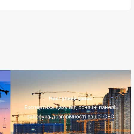
Наступний запис
Експертиза даху під сонячні панелі:
запорука довговічності вашої СЕС