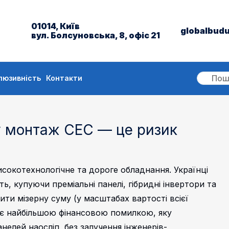
01014, Київ
globalbud
вул. Болсуновська, 8, офіс 21
люзивність
Контакти
у монтаж СЕС — це ризик
исокотехнологічне та дороге обладнання. Українці
ь, купуючи преміальні панелі, гібридні інвертори та
ти мізерну суму (у масштабах вартості всієї
 є найбільшою фінансовою помилкою, яку
елей наосліп, без залучення інженерів-