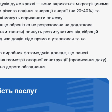
одулів дуже крихкі — вони вкриються мікротріщинами
різкого падіння генерації енергії (на 20-40%) та
 які можуть спричинити пожежу.
Якщо обрешітка не розрахована на додаткове
ьки-гвинти) почнуть розхитуватися від вібрацій
під час дощів піде прямо в утеплювач та на
о виробник фотомодулів доведе, що панелі
ня геометрії опорної конструкції (провисання даху),
 на дороге обладнання.
ість послуг