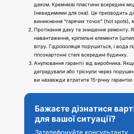
дахом. Кремнієві пластини всередині м
(невидимими для ока). Це призводить до 
виникнення “гарячих точок” (hot spots),
Протікання даху та знищення ремонту. 
навантаження, кріпильні елементи (шпил
вітру. Гідроізоляція порушиться, і вода 
гіпсокартонні стелі всередині будинку.
Анулювання гарантії від виробника. Якщ
деградували або тріснули через порушен
ви назавжди втратите 15-річну гарантію
Бажаєте дізнатися варт
для вашої ситуації?
Зателефонуйте консультанту