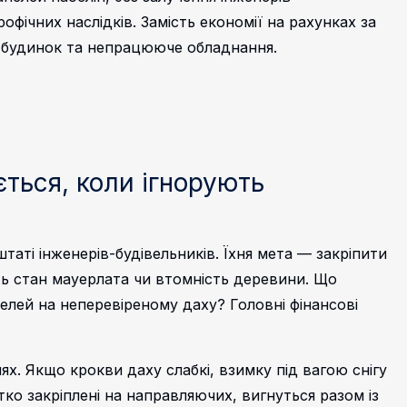
фічних наслідків. Замість економії на рахунках за
й будинок та непрацююче обладнання.
ється, коли ігнорують
штаті інженерів-будівельників. Їхня мета — закріпити
ть стан мауерлата чи втомність деревини. Що
анелей на неперевіреному даху?
Головні фінансові
х. Якщо крокви даху слабкі, взимку під вагою снігу
тко закріплені на направляючих, вигнуться разом із