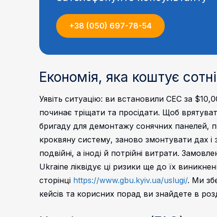
+38 (050) 697-78-54
Економія, яка коштує сотн
Уявіть ситуацію: ви встановили СЕС за $10,
починає тріщати та просідати. Щоб врятуват
бригаду для демонтажу сонячних панелей, по
кроквяну систему, заново змонтувати дах і
подвійні, а іноді й потрійні витрати.
Замовлен
Ukraine ліквідує ці ризики ще до їх виникнен
сторінці
https://www.gbu.kyiv.ua/uslugi/
. Ми зб
кейсів та корисних порад ви знайдете в розд