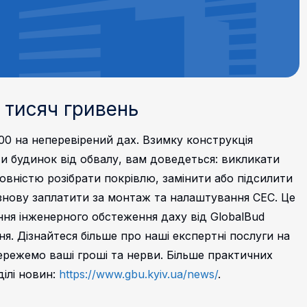
і тисяч гривень
000 на неперевірений дах. Взимку конструкція
и будинок від обвалу, вам доведеться: викликати
вністю розібрати покрівлю, замінити або підсилити
 знову заплатити за монтаж та налаштування СЕС. Це
ня інженерного обстеження даху від GlobalBud
ня. Дізнайтеся більше про наші експертні послуги на
ережемо ваші гроші та нерви. Більше практичних
ілі новин:
https://www.gbu.kyiv.ua/news/
.