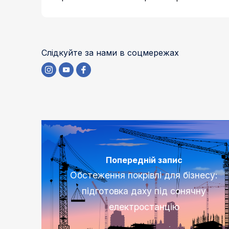
Слідкуйте за нами в соцмережах
Попередній запис
Обстеження покрівлі для бізнесу:
підготовка даху під сонячну
електростанцію