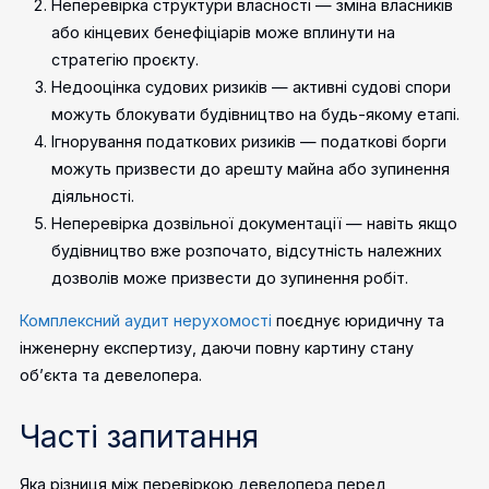
Неперевірка структури власності — зміна власників
або кінцевих бенефіціарів може вплинути на
стратегію проєкту.
Недооцінка судових ризиків — активні судові спори
можуть блокувати будівництво на будь-якому етапі.
Ігнорування податкових ризиків — податкові борги
можуть призвести до арешту майна або зупинення
діяльності.
Неперевірка дозвільної документації — навіть якщо
будівництво вже розпочато, відсутність належних
дозволів може призвести до зупинення робіт.
Комплексний аудит нерухомості
поєднує юридичну та
інженерну експертизу, даючи повну картину стану
об’єкта та девелопера.
Часті запитання
Яка різниця між перевіркою девелопера перед