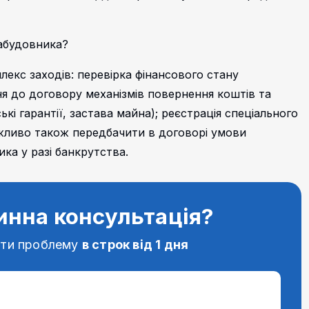
забудовника?
лекс заходів: перевірка фінансового стану
ння до договору механізмів повернення коштів та
кі гарантії, застава майна); реєстрація спеціального
ажливо також передбачити в договорі умови
ка у разі банкрутства.
инна консультація?
ати проблему
в строк від 1 дня