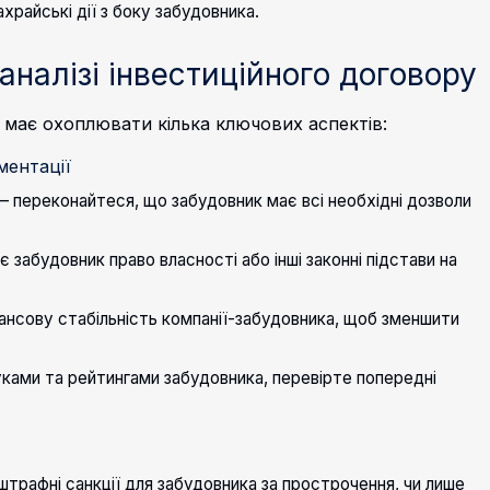
райські дії з боку забудовника.
аналізі інвестиційного договору
 має охоплювати кілька ключових аспектів:
ментації
 — переконайтеся, що забудовник має всі необхідні дозволи
 забудовник право власності або інші законні підстави на
ансову стабільність компанії-забудовника, щоб зменшити
уками та рейтингами забудовника, перевірте попередні
штрафні санкції для забудовника за прострочення, чи лише