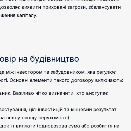
дозволяє виявити приховані загрози, збалансувати
еження капіталу.
овір на будівництво
да між інвестором та забудовником, яка регулює
ості. Основні елементи такого договору включають:
ник. Важливо чітко визначити, хто виступає
стування, цілі інвестицій та кінцевий результат
на певну площу нерухомості).
ядок її виплати (одноразова сума або розбиття на