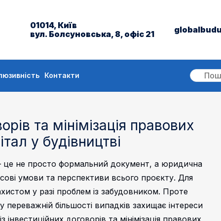
01014, Київ
globalbud
вул. Болсуновська, 8, офіс 21
люзивність
Контакти
орів та мінімізація правових
італ у будівництві
 — це не просто формальний документ, а юридична
нсові умови та перспективи всього проєкту. Для
хистом у разі проблем із забудовником. Проте
у переважній більшості випадків захищає інтереси
з інвестиційних договорів та мінімізація правових