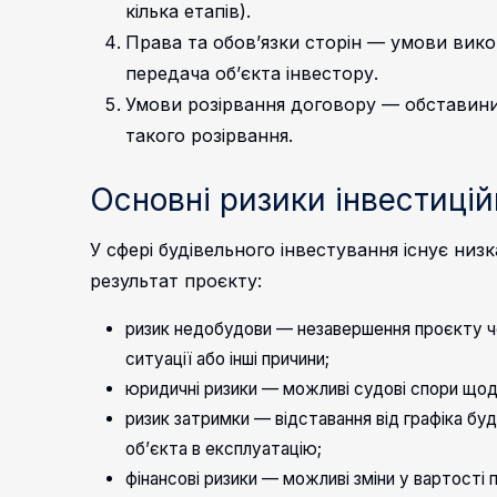
кілька етапів).
Права та обов’язки сторін — умови вико
передача об’єкта інвестору.
Умови розірвання договору — обставини,
такого розірвання.
Основні ризики інвестиці
У сфері будівельного інвестування існує низ
результат проєкту:
ризик недобудови — незавершення проєкту че
ситуації або інші причини;
юридичні ризики — можливі судові спори щод
ризик затримки — відставання від графіка бу
об’єкта в експлуатацію;
фінансові ризики — можливі зміни у вартості