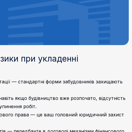
изики при укладенні
птації — стандартні форми забудовників захищають
авіть якщо будівництво вже розпочато, відсутність
упинення робіт.
нового права — це ваш головний юридичний захист
ів — передбачте в договорі механізми фінансового