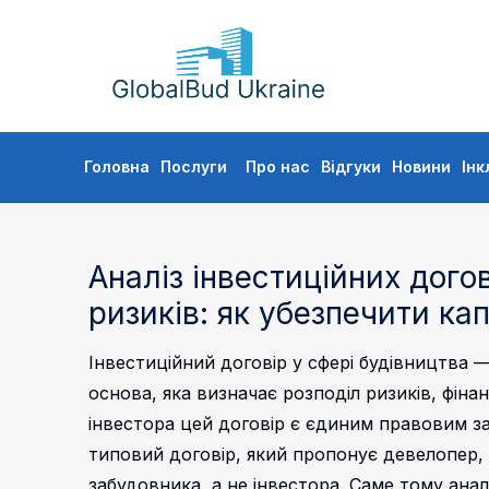
GLOBALBUD
UKRAINE
Skip
Головна
Послуги
Про нас
Відгуки
Новини
Інк
to
content
Аналіз інвестиційних догов
ризиків: як убезпечити кап
Інвестиційний договір у сфері будівництва
основа, яка визначає розподіл ризиків, фіна
інвестора цей договір є єдиним правовим за
типовий договір, який пропонує девелопер, 
забудовника, а не інвестора. Саме тому аналі