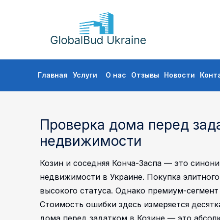
GLOBALBUD
UKRAINE
Перейти
Главная
Услуги
О нас
Отзывы
Новости
Конт
к
содержимому
Проверка дома перед зада
недвижимости
Козин и соседняя Конча-Заспа — это синон
недвижимости в Украине. Покупка элитного 
высокого статуса. Однако премиум-сегмент
Стоимость ошибки здесь измеряется десятк
дома перед задатком в Козине — это абсолю