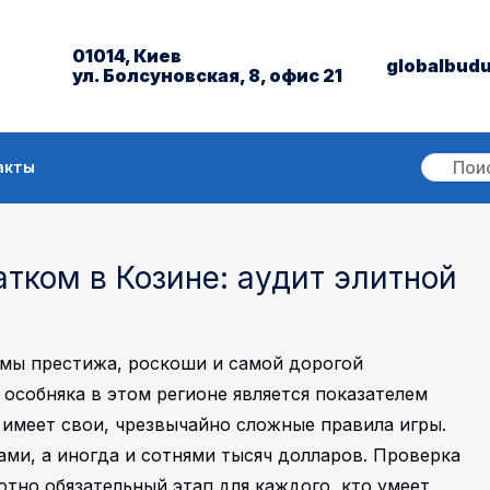
01014, Киев
globalbud
ул. Болсуновская, 8, офис 21
акты
тком в Козине: аудит элитной
имы престижа, роскоши и самой дорогой
особняка в этом регионе является показателем
 имеет свои, чрезвычайно сложные правила игры.
ами, а иногда и сотнями тысяч долларов. Проверка
тно обязательный этап для каждого, кто умеет