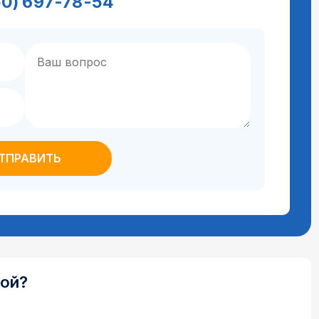
50) 697-78-54
ной?