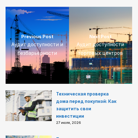
Previous Post
Next Post
Аудит доступности и
Аудит доступности
безбарьерности
торговых центров
Техническая проверка
дома перед покупкой: Как
защитить свои
инвестиции
27 июля, 2026