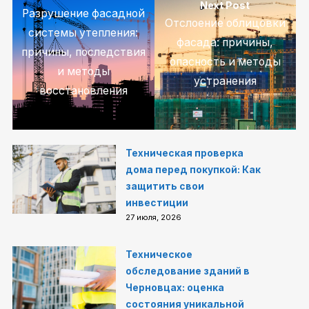
Next Post
Разрушение фасадной
Отслоение облицовки
системы утепления:
фасада: причины,
причины, последствия
опасность и методы
и методы
устранения
восстановления
Техническая проверка
дома перед покупкой: Как
защитить свои
инвестиции
27 июля, 2026
Техническое
обследование зданий в
Черновцах: оценка
состояния уникальной