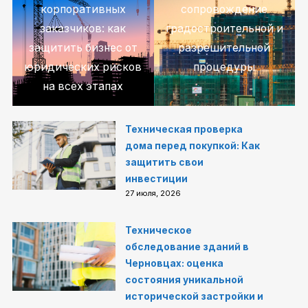
корпоративных
сопровождение
заказчиков: как
градостроительной и
защитить бизнес от
разрешительной
юридических рисков
процедуры
на всех этапах
Техническая проверка
дома перед покупкой: Как
защитить свои
инвестиции
27 июля, 2026
Техническое
обследование зданий в
Черновцах: оценка
состояния уникальной
исторической застройки и