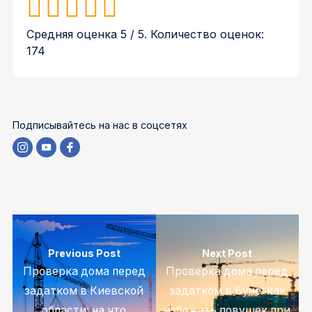
Средняя оценка
5
/ 5. Количество оценок:
174
Подписывайтесь на нас в соцсетях
Previous Post
Next Post
Проверка дома перед
Проверка дома перед
задатком в Киевской
задатком в Буче: как
области: на что
избежать ловушек при