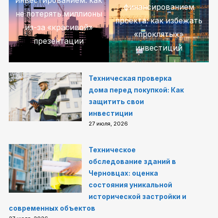
инвестированием: как
финансированием
не потерять миллионы
проекта: как избежать
из-за «красивой»
«проклятых»
презентации
инвестиций
Техническая проверка
дома перед покупкой: Как
защитить свои
инвестиции
27 июля, 2026
Техническое
обследование зданий в
Черновцах: оценка
состояния уникальной
исторической застройки и
современных объектов