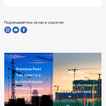
Подписывайтесь на нас в соцсетях
Previous Post
Next Post
Как ввести в
Обследование и
эксплуатацию
фиксация убытков от
незавершённое
боевых действий рф
строительство