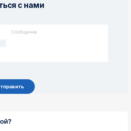
ться с нами
ной?