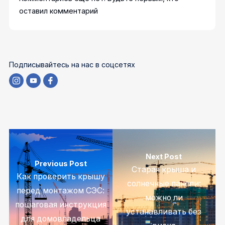
оставил комментарий
Подписывайтесь на нас в соцсетях
Next Post
Previous Post
Старая крыша и
Как проверить крышу
солнечные панели:
перед монтажом СЭС:
можно ли
пошаговая инструкция
устанавливать без
для домовладельца